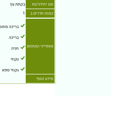
סוג יחידה/ות
בקתת עץ
כמות חדרים ב
1
בריכה מחומ
בריכה
מאפייני המתחם
חניה
גקוזי
גקוזי ספא
מידע נוסף