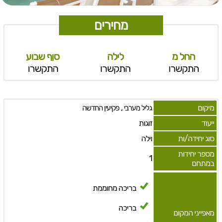
מחירים
החל מ
לילה
סןף שבוע
התקשרו
התקשרו
התקשרו
מיקום
,
גליל מערבי
פקיעין החדשה
ייעוד
זוגות
סוג יחידה/ות
וילה
מספר יחידות
1
במתחם
בריכה מחוממת
בריכה
מאפייני המקום