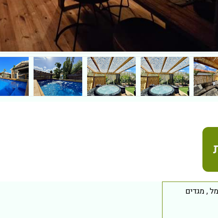
מל
,
מגדים