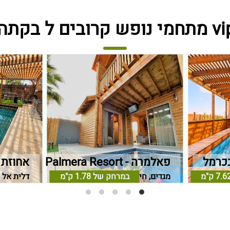
בכרמל
פאלמרה - Palmera Resort
אחוזת 
ל
7.6 ק"מ
במרחק של
מגדים, חיפה וחוף הכרמל
1.78 ק"מ
דלית אל 