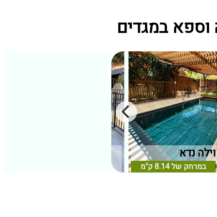
וילה נדא
פסגת האורנים
במרחק של
8.14 ק"מ
כרמל, חיפה וחוף הכרמל
קיסריה, מישור החוף
במרחק של
7.93 ק"מ