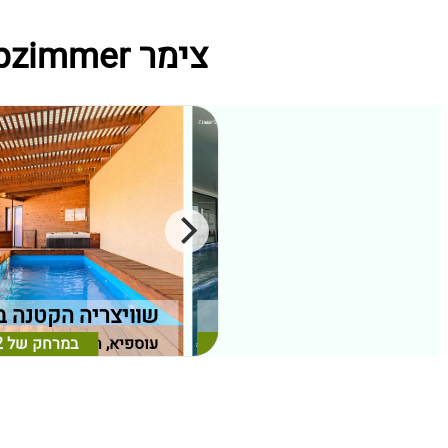
צימר vipzimmer מתחמי נופש קרובים ל בקתה וספא במגדים
וילה נור
שוויצריה הקטנה 
במרחק של
7.86 ק"מ
דלית אל כרמל, חיפה וחוף הכרמל
במרחק של
עוספיא, חיפה וחוף הכרמ
2