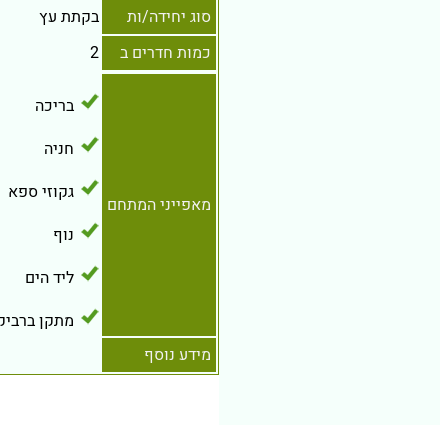
סוג יחידה/ות
בקתת עץ
כמות חדרים ב
2
בריכה
חניה
גקוזי ספא
מאפייני המתחם
נוף
ליד הים
מתקן ברביקי
מידע נוסף