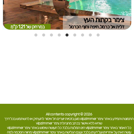
צימר בקתות העץ
דלית אל כרמל, חיפה וחוף הכרמל
במרחק של
1.21 ק"מ
All contents copyright © 2026
התמונות והמידע באתר צימר vipzimmer מוגן בזכויות יוצרים חל איסור להעתיק או להשתמש בכל דרך
שהיא ללא אישור בכתב מהנהלת צימר vipzimmer
כל האמור באתר צימר vipzimmer הינו המלצה בלבד. כל העושה שימוש באתר צימר vipzimmer
עושה זאת על אחריותו ועל דעתו בלבד. ועצם הגלישה באתר צימר vipzimmer מהווה הסכמה למה