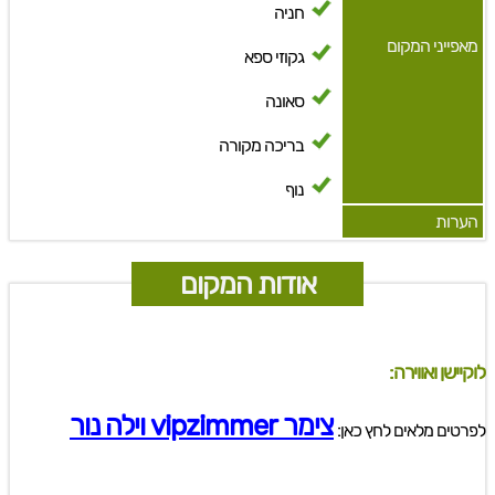
חניה
מאפייני המקום
גקוזי ספא
סאונה
בריכה מקורה
נוף
הערות
אודות המקום
לוקיישן ואווירה:
צימר vipzimmer וילה נור
לפרטים מלאים לחץ כאן: