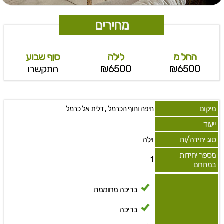
מחירים
החל מ
לילה
סןף שבוע
₪6500
₪6500
התקשרו
מיקום
,
חיפה וחוף הכרמל
דלית אל כרמל
ייעוד
סוג יחידה/ות
וילה
מספר יחידות
1
במתחם
בריכה מחוממת
בריכה