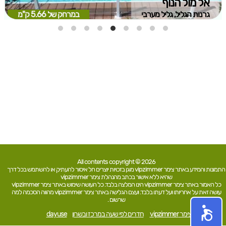
אל מול הנוף
גרנות הגליל, גליל מערבי
במרחק של
5.66 ק"מ
All contents copyright © 2026
התמונות והמידע באתר צימר vipzimmer מוגן בזכויות יוצרים חל איסור להעתיק או להשתמש בכל דרך
שהיא ללא אישור בכתב מהנהלת צימר vipzimmer
כל האמור באתר צימר vipzimmer הינו המלצה בלבד. כל העושה שימוש באתר צימר vipzimmer
עושה זאת על אחריותו ועל דעתו בלבד. ועצם הגלישה באתר צימר vipzimmer מהווה הסכמה למה
שרשום .
צימר vipzimmer
חדרים לפי שעה במרכז ובשרון
dayuse