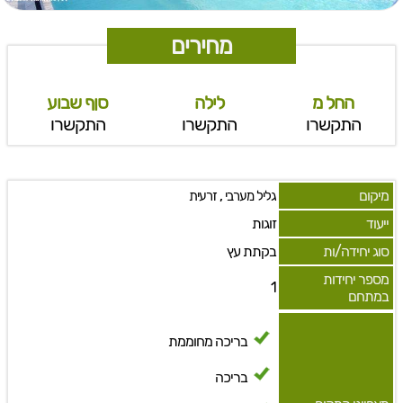
מחירים
החל מ
לילה
סןף שבוע
התקשרו
התקשרו
התקשרו
מיקום
,
גליל מערבי
זרעית
ייעוד
זוגות
סוג יחידה/ות
בקתת עץ
מספר יחידות
1
במתחם
בריכה מחוממת
בריכה