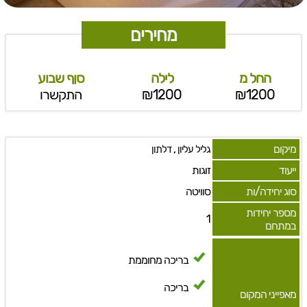
מחירים
החל מ
לילה
סןף שבוע
₪1200
₪1200
התקשרו
מיקום
,
גליל עליון
דלתון
ייעוד
זוגות
סוג יחידה/ות
סוויטה
מספר יחידות
1
במתחם
בריכה מחוממת
בריכה
מאפייני המקום