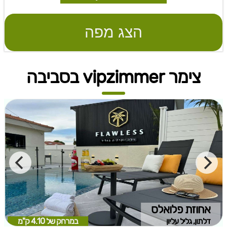
הצג מפה
צימר vipzimmer בסביבה
אחוזת פלואלס
דלתון, גליל עליון
במרחק של
4.10 ק"מ