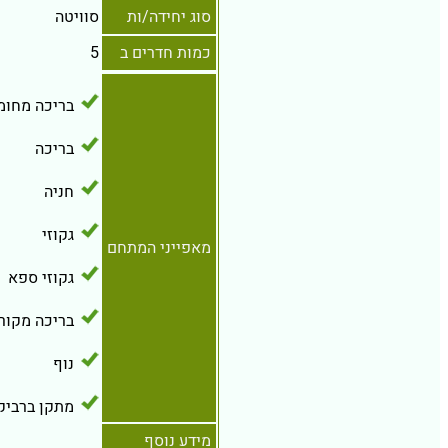
סוג יחידה/ות
סוויטה
כמות חדרים ב
5
בריכה מחומ
בריכה
חניה
גקוזי
מאפייני המתחם
גקוזי ספא
בריכה מקור
נוף
מתקן ברביקי
מידע נוסף