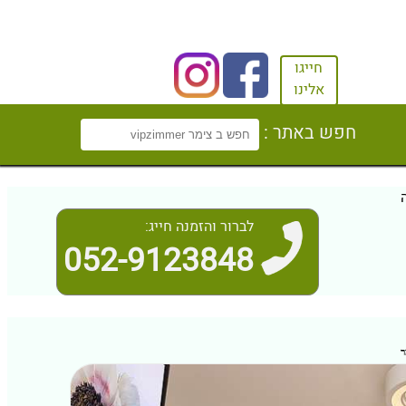
חייגו
אלינו
חפש באתר :
לברור והזמנה חייג:
052-9123848