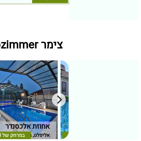
צימר vipzimmer מתחמי נופש קרובים ל אחוזה מעבר לפינה
אחוזת גלית
אחוזת אלכסנדר
צפת, גליל עליון
במרחק של
4.00 ק"מ
אליפלט, גליל עליון
במרחק של
8