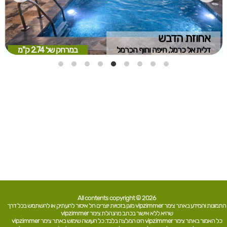
אחוזת הדבש
דלית אל כרמל, חיפה וחוף הכרמל
במרחק של
2.74 ק"מ
All contents copyright © 2026
התמונות והמידע באתר צימר vipzimmer מוגן בזכויות יוצרים חל איסור להעתיק או להשתמש בכל דרך
שהיא ללא אישור בכתב מהנהלת צימר vipzimmer
כל האמור באתר צימר vipzimmer הינו המלצה בלבד. כל העושה שימוש באתר צימר vipzimmer