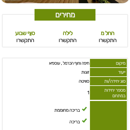
מחירים
החל מ
לילה
סןף שבוע
התקשרו
התקשרו
התקשרו
מיקום
,
חיפה וחוף הכרמל
עוספיא
ייעוד
זוגות
סוג יחידה/ות
סוויטה
מספר יחידות
1
במתחם
בריכה מחוממת
בריכה