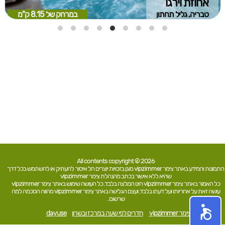
אחוזת וירגו
טבריה, גליל תחתון
במרחק של
8.15 ק"מ
All contents copyright © 2026
התמונות והמידע באתר צימר vipzimmer מוגן בזכויות יוצרים חל איסור להעתיק או להשתמש בכל דרך
שהיא ללא אישור בכתב מהנהלת צימר vipzimmer
כל האמור באתר צימר vipzimmer הינו המלצה בלבד. כל העושה שימוש באתר צימר vipzimmer
עושה זאת על אחריותו ועל דעתו בלבד. ועצם הגלישה באתר צימר vipzimmer מהווה הסכמה למה
שרשום .
צימר vipzimmer
חדרים לפי שעה במרכז ובשרון
dayuse