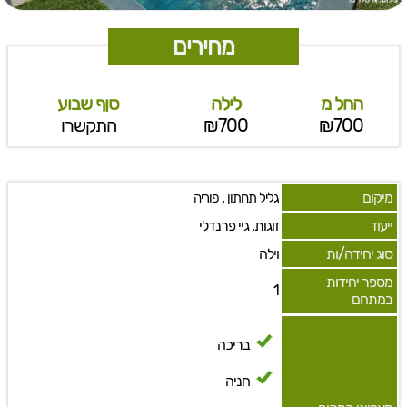
מחירים
החל מ
לילה
סןף שבוע
₪700
₪700
התקשרו
מיקום
,
גליל תחתון
פוריה
ייעוד
זוגות, גיי פרנדלי
סוג יחידה/ות
וילה
מספר יחידות
1
במתחם
בריכה
חניה