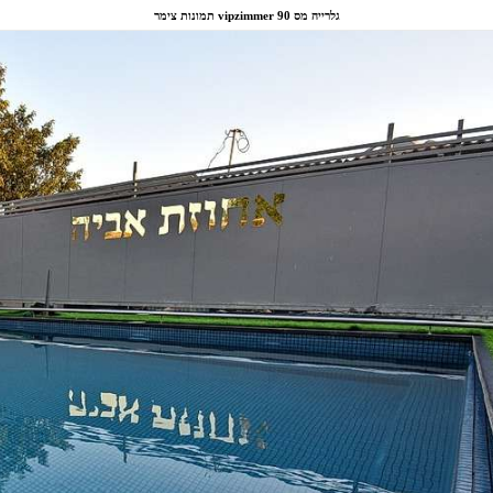
תמונות צימר vipzimmer גלרייה מס 90