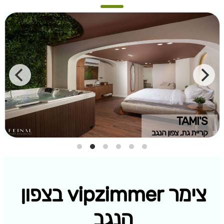
TAMI'S
קריית גת, צפון הנגב
צימר vipzimmer בצפון
הנגב