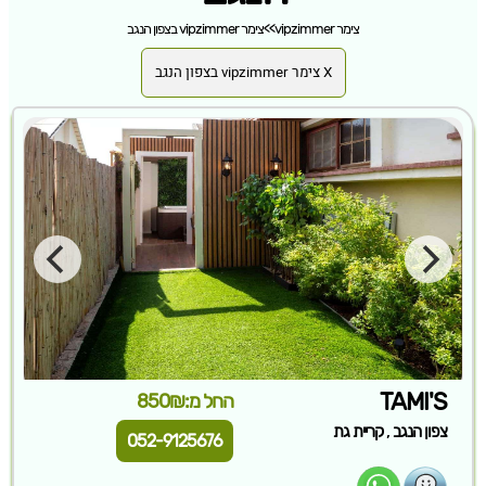
צימר vipzimmer
>>
צימר vipzimmer בצפון הנגב
X צימר vipzimmer בצפון הנגב
TAMI'S
החל מ:850₪
,
צפון הנגב
קריית גת
052-9125676