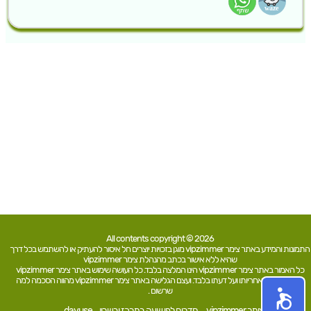
All contents copyright © 2026
התמונות והמידע באתר צימר vipzimmer מוגן בזכויות יוצרים חל איסור להעתיק או להשתמש בכל דרך
שהיא ללא אישור בכתב מהנהלת צימר vipzimmer
כל האמור באתר צימר vipzimmer הינו המלצה בלבד. כל העושה שימוש באתר צימר vipzimmer
עושה זאת על אחריותו ועל דעתו בלבד. ועצם הגלישה באתר צימר vipzimmer מהווה הסכמה למה
שרשום .
צימר vipzimmer
חדרים לפי שעה במרכז ובשרון
dayuse