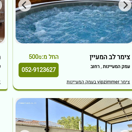
צימר לב המעיין
מ
החל מ:500₪
עמק המעיינות
,
רחוב
ע
052-9123627
צימר vipzimmer בעמק המעיינות
צי