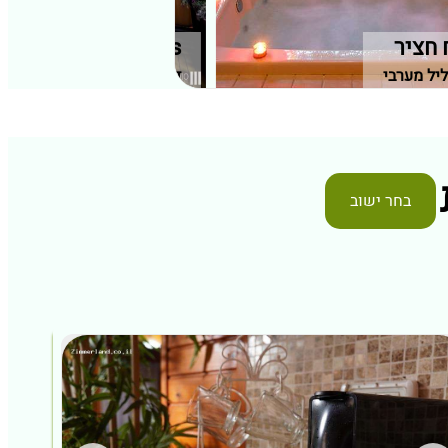
 חציר
sunset hills
ליל מערבי
דלית אל כרמל, חיפה וחוף ה
בחר ישוב