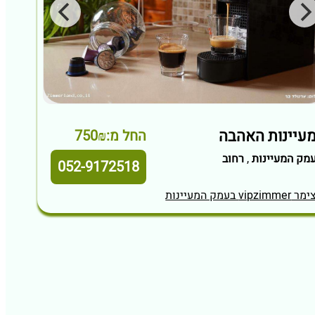
עיינות האהבה
החל מ:750₪
מק המעיינות
,
רחוב
052-9172518
מר vipzimmer בעמק המעיינות