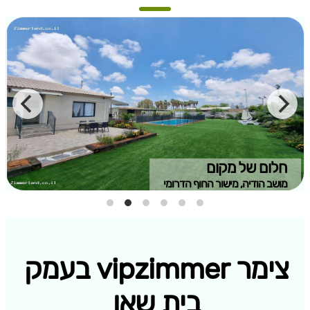
חלום של מקום
מושב הודיה, מישור החוף הדרומי
צימר vipzimmer בעמק
בית שאן