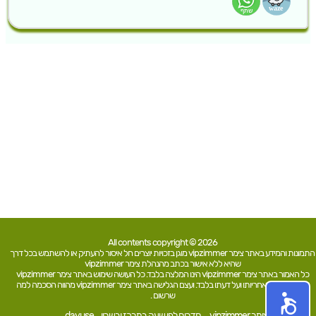
All contents copyright © 2026
התמונות והמידע באתר צימר vipzimmer מוגן בזכויות יוצרים חל איסור להעתיק או להשתמש בכל דרך
שהיא ללא אישור בכתב מהנהלת צימר vipzimmer
כל האמור באתר צימר vipzimmer הינו המלצה בלבד. כל העושה שימוש באתר צימר vipzimmer
עושה זאת על אחריותו ועל דעתו בלבד. ועצם הגלישה באתר צימר vipzimmer מהווה הסכמה למה
שרשום .
צימר vipzimmer
חדרים לפי שעה במרכז ובשרון
dayuse