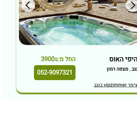
יפי האוס
החל מ:3900₪
גב
,
מצפה רמון
052-9097321
מר vipzimmer בנגב