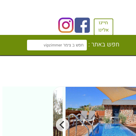
חייגו
אלינו
חפש באתר :