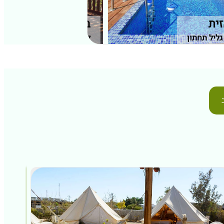
זית
בקתות יפה נוף
גליל תחתון
לבנים, גליל תחתון