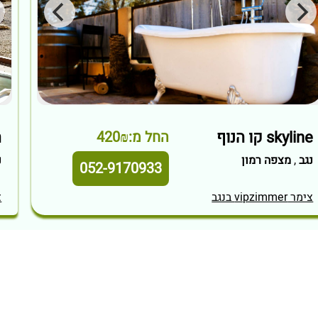
skyline קו הנוף
ה
החל מ:420₪
נגב
,
מצפה רמון
נ
052-9170933
צימר vipzimmer בנגב
צי