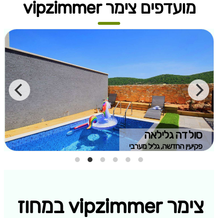
מועדפים צימר vipzimmer
סול דה גלילאה
פקיעין החדשה, גליל מערבי
צימר vipzimmer במחוז