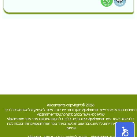
All contents copyright © 2026
התמונות והמידע באתר צימר vipzimmer מוגן בזכויות יוצרים חל איסור להעתיק או להשתמש בכל דרך
שהיא ללא אישור בכתב מהנהלת צימר vipzimmer
כל האמור באתר צימר vipzimmer הינו המלצה בלבד. כל העושה שימוש באתר צימר vipzimmer
עושה זאת על אחריותו ועל דעתו בלבד. ועצם הגלישה באתר צימר vipzimmer מהווה הסכמה למה
שרשום .
צימר vipzimmer
חדרים לפי שעה במרכז ובשרון
dayuse