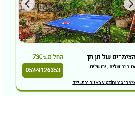
צימרים של תן תן
החל מ:730₪
זור ירושלים
,
ירושלים
052-9126353
מר vipzimmer באזור ירושלים