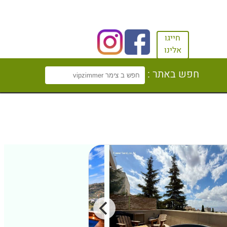
חייגו
אלינו
חפש באתר :