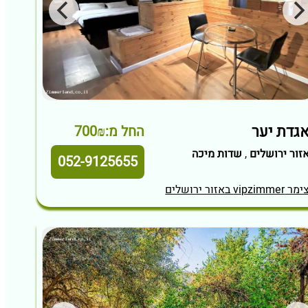
גדת יער
החל מ:700₪
זור ירושלים
,
שדות מיכה
052-9125655
מר vipzimmer באזור ירושלים