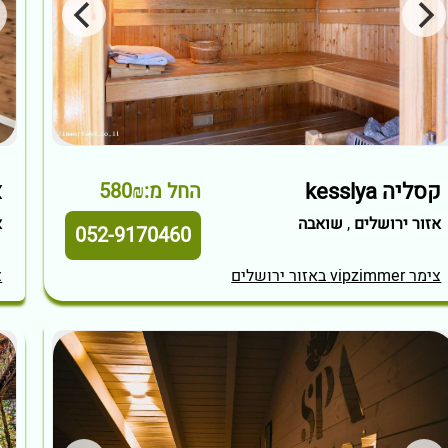
קסליה kesslya
א
החל מ:580₪
אזור ירושלים
,
שואבה
א
052-9170460
צימר vipzimmer באזור ירושלים
צי