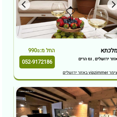
לכתא
החל מ:990₪
זור ירושלים
,
נס הרים
052-9172186
מר vipzimmer באזור ירושלים