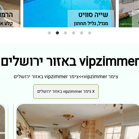
שייה סוויט
הרמונ
מגדל, גליל תחתון
קלע אל
צימר vipzimmer
>>
צימר vipzimmer באזור ירושלים
X צימר vipzimmer באזור ירושלים